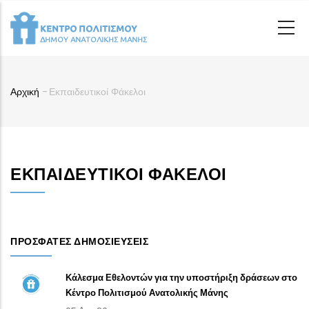
Παράκαμψη
προς
το
κυρίως
περιεχόμενο
Αρχική
-
Εκπαιδευτικοί Φάκελοι
Breadcrumb
ΕΚΠΑΙΔΕΥΤΙΚΟΊ ΦΆΚΕΛΟΙ
ΠΡΌΣΦΑΤΕΣ ΔΗΜΟΣΙΕΎΣΕΙΣ
Κάλεσμα Εθελοντών για την υποστήριξη δράσεων στο
Κέντρο Πολιτισμού Ανατολικής Μάνης