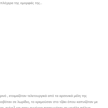
 απλόχερα της ομορφιές της…
ρινό , ετοιμαζόταν τελετουργικά από τα αρσενικά μέλη της
κοβόταν σε λωρίδες, το κρεμούσαν στο τζάκι όπου καπνιζόταν με
σι, σχίνο) και στην συνέχεια παστωνόταν σε μεγάλα πήλινα