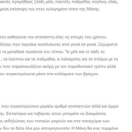
ετές προμήθειες (λάδι, μέλι, παστέλι, παξιμάδια, σύγλινο, ελιές,
όμενη επίσκεψη του στον ευλογημένο τόπο της Μάνης.
που καθηλώνει τον επισκέπτη όλες τις εποχές του χρόνου.
ραδόσεις που περνάνε αναλλοίωτες από γενιά σε γενιά .Ξεχωριστό
τα μοναδικά προϊόντα του τόπου. Το μέλι και το λάδι, το
 τα λούπινα και τα παξιμάδια, οι λαλαγγίτες και τα πιτάρια με τα
τέλι που παρασκευάζεται ακόμη με τον παραδοσιακό τρόπο αλλά
ό που συγκεντρώνεται μέσα στα κοιλώματα των βράχων.
ες που συγκεντρώνουν μεγάλο αριθμό επισκεπτών αλλά και όρμοι
. Εστιατόρια και ταβέρνες όπου μπορείτε να δοκιμάσετε
ις εκδηλώσεις των τοπικών γιορτών και στα πανηγύρια των
ν δεν τα δείτε όλα μην απογοητευτείτε .Η Μάνη θα σας περιμένει