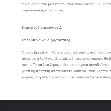
συνδυασμό από μέλι και σουσάμι που εξακολουθεί να πα
παραδοσιακές επιχειρήσεις.
Σημείο ενδιαφέροντος Δ
Τα λούπινα και οι χορτόπιτες
Όποιος βρεθεί στη Μάνη σε τραπέζι εορταστικό , δεν μπορε
τηγανίτες ή λαλάγγια. Στις λαχανόπιτες οι νοικοκυρές θ
τόπος. Τα πιτάρια ξεροψημένα και τραγανά συνοδεύονται μ
γευστική πρόταση αποτελούν τα λούπινα , ένας καρπός τ
καιρούς. Στη Μάνη, η ιστορία με τα λούπινα ξεκινά κάπως