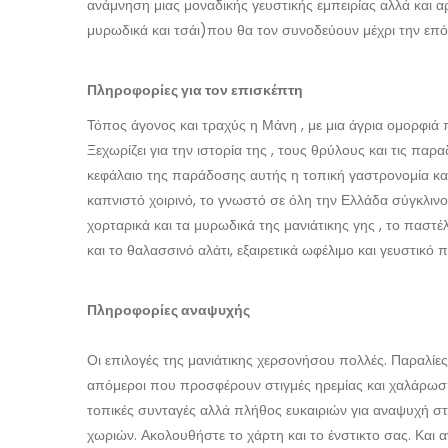
ανάμνηση μιας μοναδικής γευστικής εμπειρίας αλλά και αρκ
μυρωδικά και τσάι)που θα τον συνοδεύουν μέχρι την επ
Πληροφορίες για τον επισκέπτη
Τόπος άγονος και τραχύς η Μάνη , με μια άγρια ομορφιά 
Ξεχωρίζει για την ιστορία της , τους θρύλους και τις πα
κεφάλαιο της παράδοσης αυτής η τοπική γαστρονομία και 
καπνιστό χοιρινό, το γνωστό σε όλη την Ελλάδα σύγκλινο ,
χορταρικά και τα μυρωδικά της μανιάτικης γης , το πασ
και το θαλασσινό αλάτι, εξαιρετικά ωφέλιμο και γευστικ
Πληροφορίες αναψυχής
Οι επιλογές της μανιάτικης χερσονήσου πολλές. Παραλί
απόμεροι που προσφέρουν στιγμές ηρεμίας και χαλάρωσης
τοπικές συνταγές αλλά πλήθος ευκαιριών για αναψυχή στ
χωριών. Ακολουθήστε το χάρτη και το ένστικτο σας. Και α