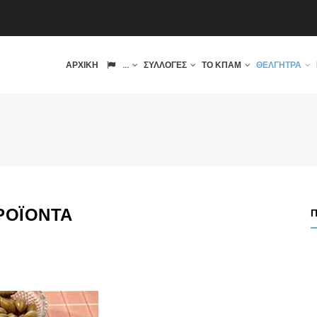
IN
ΑΡΧΙΚΉ
...
ΣΥΛΛΟΓΈΣ
ΤΟ ΚΠΑΜ
ΘΈΛΓΗΤΡΑ
VIGATION
ΡΟΪΌΝΤΑ