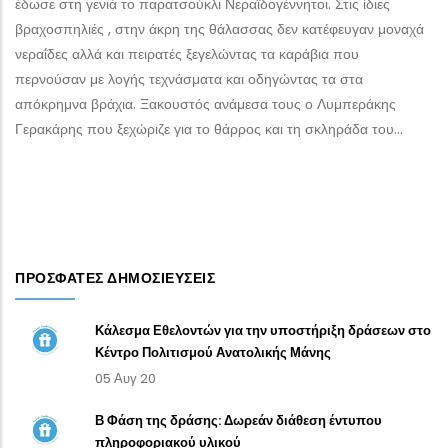
έδωσε στη γενιά το παρατσούκλι Νεραϊδογέννητοι. Στις ίδιες
βραχοσπηλιές , στην άκρη της θάλασσας δεν κατέφευγαν μοναχά
νεραΐδες αλλά και πειρατές ξεγελώντας τα καράβια που
περνούσαν με λογής τεχνάσματα και οδηγώντας τα στα
απόκρημνα βράχια. Ξακουστός ανάμεσα τους ο Λυμπεράκης
Γερακάρης που ξεχώριζε για το θάρρος και τη σκληράδα του…
ΠΡΌΣΦΑΤΕΣ ΔΗΜΟΣΙΕΎΣΕΙΣ
Κάλεσμα Εθελοντών για την υποστήριξη δράσεων στο
Κέντρο Πολιτισμού Ανατολικής Μάνης
05 Αυγ 20
Β Φάση της δράσης: Δωρεάν διάθεση έντυπου
πληροφοριακού υλικού