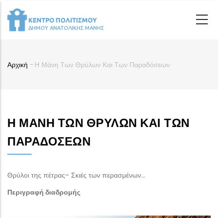
Παράκαμψη
προς
το
κυρίως
περιεχόμενο
Αρχική
-
Η Μάνη Των Θρύλων Και Των Παραδόσεων
Breadcrumb
Η ΜΆΝΗ ΤΩΝ ΘΡΎΛΩΝ ΚΑΙ ΤΩΝ
ΠΑΡΑΔΌΣΕΩΝ
Θρύλοι της πέτρας- Σκιές των περασμένων…
Περιγραφή διαδρομής