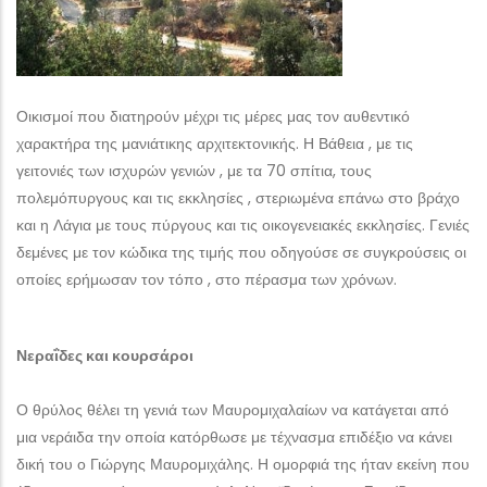
Οικισμοί που διατηρούν μέχρι τις μέρες μας τον αυθεντικό
χαρακτήρα της μανιάτικης αρχιτεκτονικής. Η Βάθεια , με τις
γειτονιές των ισχυρών γενιών , με τα 70 σπίτια, τους
πολεμόπυργους και τις εκκλησίες , στεριωμένα επάνω στο βράχο
και η Λάγια με τους πύργους και τις οικογενειακές εκκλησίες. Γενιές
δεμένες με τον κώδικα της τιμής που οδηγούσε σε συγκρούσεις οι
οποίες ερήμωσαν τον τόπο , στο πέρασμα των χρόνων.
Νεραΐδες και κουρσάροι
Ο θρύλος θέλει τη γενιά των Μαυρομιχαλαίων να κατάγεται από
μια νεράιδα την οποία κατόρθωσε με τέχνασμα επιδέξιο να κάνει
δική του ο Γιώργης Μαυρομιχάλης. Η ομορφιά της ήταν εκείνη που