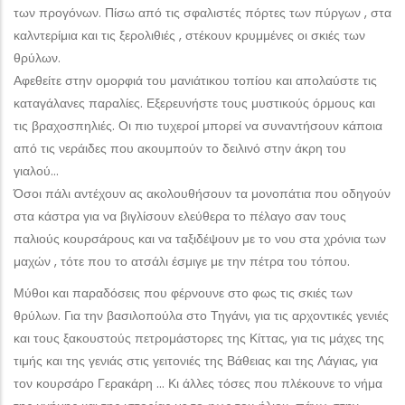
των προγόνων. Πίσω από τις σφαλιστές πόρτες των πύργων , στα
καλντερίμια και τις ξερολιθιές , στέκουν κρυμμένες οι σκιές των
θρύλων.
Αφεθείτε στην ομορφιά του μανιάτικου τοπίου και απολαύστε τις
καταγάλανες παραλίες. Εξερευνήστε τους μυστικούς όρμους και
τις βραχοσπηλιές. Οι πιο τυχεροί μπορεί να συναντήσουν κάποια
από τις νεράιδες που ακουμπούν το δειλινό στην άκρη του
γιαλού…
Όσοι πάλι αντέχουν ας ακολουθήσουν τα μονοπάτια που οδηγούν
στα κάστρα για να βιγλίσουν ελεύθερα το πέλαγο σαν τους
παλιούς κουρσάρους και να ταξιδέψουν με το νου στα χρόνια των
μαχών , τότε που το ατσάλι έσμιγε με την πέτρα του τόπου.
Μύθοι και παραδόσεις που φέρνουνε στο φως τις σκιές των
θρύλων. Για την βασιλοπούλα στο Τηγάνι, για τις αρχοντικές γενιές
και τους ξακουστούς πετρομάστορες της Κίττας, για τις μάχες της
τιμής και της γενιάς στις γειτονιές της Βάθειας και της Λάγιας, για
τον κουρσάρο Γερακάρη … Κι άλλες τόσες που πλέκουνε το νήμα