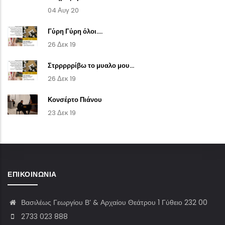
04 Αυγ 20
Γύρη Γύρη όλοι....
26 Δεκ 19
Στρρρρρίβω το μυαλο μου...
26 Δεκ 19
Κονσέρτο Πιάνου
23 Δεκ 19
ΕΠΙΚΟΙΝΩΝΊΑ
Βασιλέως Γεωργίου Β’ & Αρχαίου Θεάτρου 1 Γύθειο 232 00
2733 023 888