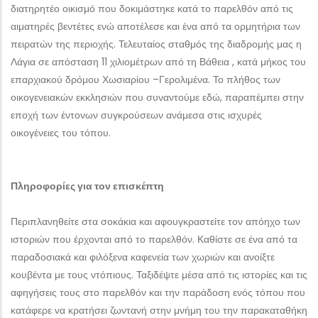
διατηρητέο οικισμό που δοκιμάστηκε κατά το παρελθόν από τις
αιματηρές βεντέτες ενώ αποτέλεσε και ένα από τα ορμητήρια των
πειρατών της περιοχής. Τελευταίος σταθμός της διαδρομής μας η
Λάγια σε απόσταση 11 χιλιομέτρων από τη Βάθεια , κατά μήκος του
επαρχιακού δρόμου Χωσιαρίου –Γερολιμένα. Το πλήθος των
οικογενειακών εκκλησιών που συναντούμε εδώ, παραπέμπει στην
εποχή των έντονων συγκρούσεων ανάμεσα στις ισχυρές
οικογένειες του τόπου.
Πληροφορίες για τον επισκέπτη
Περιπλανηθείτε στα σοκάκια και αφουγκραστείτε τον απόηχο των
ιστοριών που έρχονται από το παρελθόν. Καθίστε σε ένα από τα
παραδοσιακά και φιλόξενα καφενεία των χωριών και ανοίξτε
κουβέντα με τους ντόπιους. Ταξιδέψτε μέσα από τις ιστορίες και τις
αφηγήσεις τους στο παρελθόν και την παράδοση ενός τόπου που
κατάφερε να κρατήσει ζωντανή στην μνήμη του την παρακαταθήκη