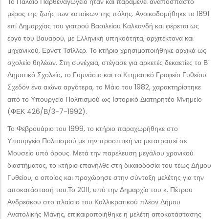
Το Παλαιό Παρθεναγωγείο ήταν και παραμένει αναπόσπαστο
μέρος της ζωής των κατοίκων της πόλης. Ανοικοδομήθηκε το 1891
επί Δημαρχίας του γιατρού Βασιλείου Καλκανδή και φέρεται ως
έργο του Βαυαρού, με Ελληνική υπηκοότητα, αρχιτέκτονα και
μηχανικού, Ερνστ Τσίλλερ. Το κτήριο χρησιμοποιήθηκε αρχικά ως
σχολείο θηλέων. Στη συνέχεια, στέγασε για αρκετές δεκαετίες το Β΄
Δημοτικό Σχολείο, το Γυμνάσιο και το Κτηματικό Γραφείο Γυθείου.
Σχεδόν ένα αιώνα αργότερα, το Μάιο του 1982, χαρακτηρίστηκε
από το Υπουργείο Πολιτισμού ως Ιστορικό Διατηρητέο Μνημείο
(ΦΕΚ 426/Β/3-7-1992).
Το Φεβρουάριο του 1999, το κτήριο παραχωρήθηκε στο
Υπουργείο Πολιτισμού με την προοπτική να μετατραπεί σε
Μουσείο υπό όρους. Μετά την παρέλευση μεγάλου χρονικού
διαστήματος, το κτήριο επανήλθε στη δικαιοδοσία του τέως Δήμου
Γυθείου, ο οποίος και προχώρησε στην σύνταξη μελέτης για την
αποκατάστασή του.Το 2011, υπό την Δημαρχία του κ. Πέτρου
Ανδρεάκου στο πλαίσιο του Καλλικρατικού πλέον Δήμου
Ανατολικής Μάνης, επικαιροποιήθηκε η μελέτη αποκατάστασης