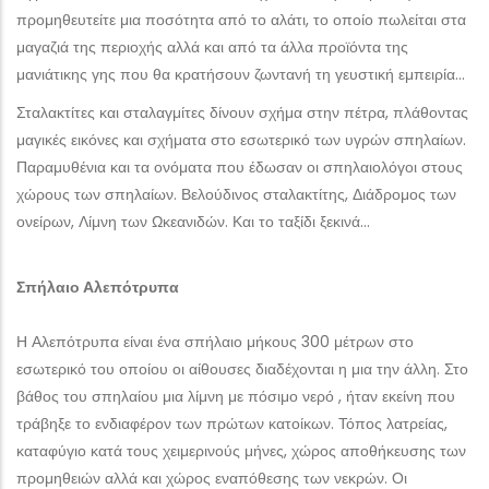
προμηθευτείτε μια ποσότητα από το αλάτι, το οποίο πωλείται στα
μαγαζιά της περιοχής αλλά και από τα άλλα προϊόντα της
μανιάτικης γης που θα κρατήσουν ζωντανή τη γευστική εμπειρία…
Σταλακτίτες και σταλαγμίτες δίνουν σχήμα στην πέτρα, πλάθοντας
μαγικές εικόνες και σχήματα στο εσωτερικό των υγρών σπηλαίων.
Παραμυθένια και τα ονόματα που έδωσαν οι σπηλαιολόγοι στους
χώρους των σπηλαίων. Βελούδινος σταλακτίτης, Διάδρομος των
ονείρων, Λίμνη των Ωκεανιδών. Και το ταξίδι ξεκινά…
Σπήλαιο Αλεπότρυπα
Η Αλεπότρυπα είναι ένα σπήλαιο μήκους 300 μέτρων στο
εσωτερικό του οποίου οι αίθουσες διαδέχονται η μια την άλλη. Στο
βάθος του σπηλαίου μια λίμνη με πόσιμο νερό , ήταν εκείνη που
τράβηξε το ενδιαφέρον των πρώτων κατοίκων. Τόπος λατρείας,
καταφύγιο κατά τους χειμερινούς μήνες, χώρος αποθήκευσης των
προμηθειών αλλά και χώρος εναπόθεσης των νεκρών. Οι