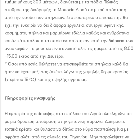
τμήμα μήκους 300 μέτρων , διανύεται με τα πόδια. Τελικός
σταθμός της διαδρομής το Μουσείο Διρού σε μικρή απόσταση
από την είσοδο των σπηλαίων. Στο εσωτερικό ο επισκέπτης θα
έχει την ευκαιρία να δει διάφορα εργαλεία, σύνεργα υφαντικής,
κοσμήματα, πήλινα και μαρμάρινα εδώλια καθώς και ανθρώπινα
και ζωικά κατάλοιπα τα οποία εντοπίστηκαν κατά την διάρκεια των
ανασκαφών. Το μουσείο είναι ανοικτό όλες τις ημέρες από τις 8.00
-15.00 εκτός από την Δευτέρα.
* Όσοι από εσάς θελήσετε να επισκεφθείτε τα σπήλαια καλό θα
ήταν να έχετε μαζί σας ζακέτα, λόγω της χαμηλής θερμοκρασίας
(περίπου 18°C) και της υψηλής υγρασίας.
Πληροφορίες αναψυχής
Η εμπειρία της επίσκεψης στα σπήλαια του Διρού ολοκληρώνεται
με μια δροσερή απόδραση στην γειτονική παραλία. Δοκιμάστε
τοπικά κρέατα και θαλασσινά δίπλα στο κύμα πασπαλισμένα με
αφράτο αλάτι από τις αλυκές του Τηγανίου. Μην παραλείψετε να