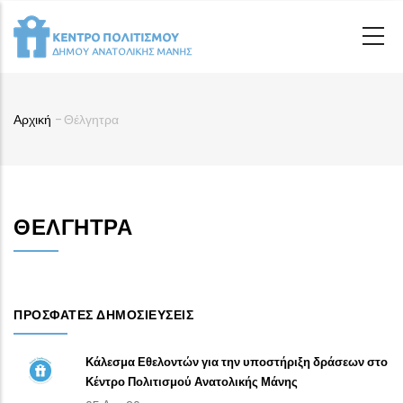
Παράκαμψη
προς
το
κυρίως
περιεχόμενο
Αρχική
-
Θέλγητρα
Breadcrumb
ΘΈΛΓΗΤΡΑ
ΠΡΌΣΦΑΤΕΣ ΔΗΜΟΣΙΕΎΣΕΙΣ
Κάλεσμα Εθελοντών για την υποστήριξη δράσεων στο
Κέντρο Πολιτισμού Ανατολικής Μάνης