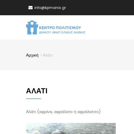
Παράκαμψη
info@kpmanis.gr
προς
το
MA
κυρίως
NA
περιεχόμενο
Αρχική
-
Αλάτι
Breadcrumb
ΑΛΆΤΙ
Αλάτι (αφρίνα, αφράλατο ή αφράλατσο)