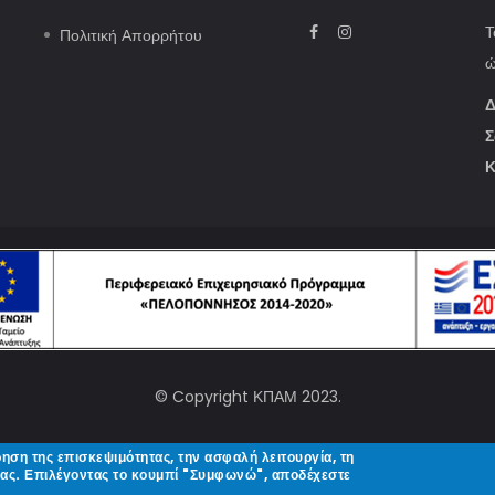
Τ
Πολιτική Απορρήτου
ώ
Δ
Σ
Κ
© Copyright
ΚΠΑΜ
2023.
ρηση της επισκεψιμότητας, την ασφαλή λειτουργία, τη
Designed and Developed by
σας. Επιλέγοντας το κουμπί "Συμφωνώ", αποδέχεστε