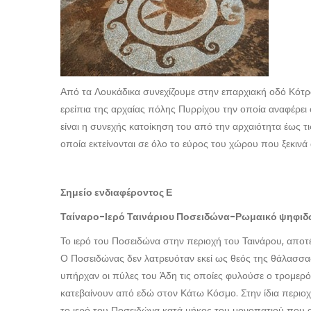
Από τα Λουκάδικα συνεχίζουμε στην επαρχιακή οδό Κότ
ερείπια της αρχαίας πόλης Πυρρίχου την οποία αναφέρει 
είναι η συνεχής κατοίκηση του από την αρχαιότητα έως τ
οποία εκτείνονται σε όλο το εύρος του χώρου που ξεκιν
Σημείο ενδιαφέροντος Ε
Ταίναρο-Ιερό Ταινάριου Ποσειδώνα-Ρωμαικό ψηφιδ
Το ιερό του Ποσειδώνα στην περιοχή του Ταινάρου, απο
Ο Ποσειδώνας δεν λατρευόταν εκεί ως θεός της θάλασσα
υπήρχαν οι πύλες του Άδη τις οποίες φυλούσε ο τρομερό
κατεβαίνουν από εδώ στον Κάτω Κόσμο. Στην ίδια περιο
το ιερό του Ποσειδώνα κατά μήκος του μονοπατιού που ο