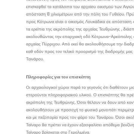
επισκεφθεί τα κατάλοιπα του αρχαίου οικισμού των Αιγιών
απόσταση 8 χιλιομέτρων από την πόλη του Γυθείου. Πρ
προς Κότρωνα είναι ο οικισμός Λουκάδικα σε απόσταση 
τα ερείπια της ακρόπολης της αρχαίας Τευθρώνης , διά
ακολουθώντας την επαρχιακή οδό Κότρωνα-Αρεόπολης φθ
αρχαίας Πύρριχου. Από εκεί θα ακολουθήσουμε την διαδ
καθ οδόν προς τον τελικό προορισμό της διαδρομής μας 
Ταινάρου.
Πληροφορίες για τον επισκέπτη
Οι αρχαιολογικοί χώροι παρά το γεγονός ότι διαθέτουν μι
στερούνται πληροφοριακού υλικού. Ο επισκέπτης θα πρέπε
ακρόπολη της Τευθρώνης. Όσοι θέλουν να δουν από κον
ακολουθήσουν με προσοχή το φυσικό μονοπάτι περιμετρι
και με πεζοπορία προς τον φάρο του Ταινάρου. Όσοι ακ
Ταίναρο θα πρέπει να έχουν εξασφαλίσει απόθεμα βενζίν
Ταίναρο βρίσκεται στο Γερολιμένα.