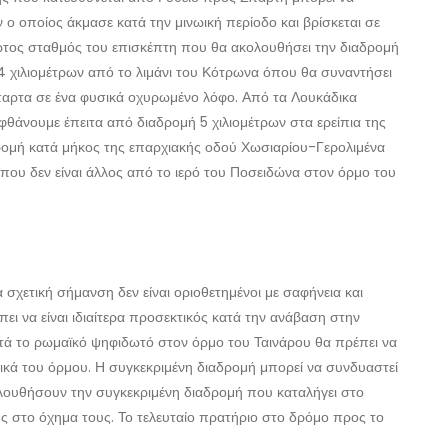
 ο οποίος άκμασε κατά την μινωική περίοδο και βρίσκεται σε
ώτος σταθμός του επισκέπτη που θα ακολουθήσει την διαδρομή
4 χιλιομέτρων από το λιμάνι του Κότρωνα όπου θα συναντήσει
σπαρτα σε ένα φυσικά οχυρωμένο λόφο. Από τα Λουκάδικα
άνουμε έπειτα από διαδρομή 5 χιλιομέτρων στα ερείπια της
ρομή κατά μήκος της επαρχιακής οδού Χωσιαρίου-Γερολιμένα
που δεν είναι άλλος από το ιερό του Ποσειδώνα στον όρμο του
α σχετική σήμανση δεν είναι οριοθετημένοι με σαφήνεια και
ι να είναι ιδιαίτερα προσεκτικός κατά την ανάβαση στην
τά το ρωμαϊκό ψηφιδωτό στον όρμο του Ταινάρου θα πρέπει να
κά του όρμου. Η συγκεκριμένη διαδρομή μπορεί να συνδυαστεί
ολουθήσουν την συγκεκριμένη διαδρομή που καταλήγει στο
ης στο όχημα τους. Το τελευταίο πρατήριο στο δρόμο προς το