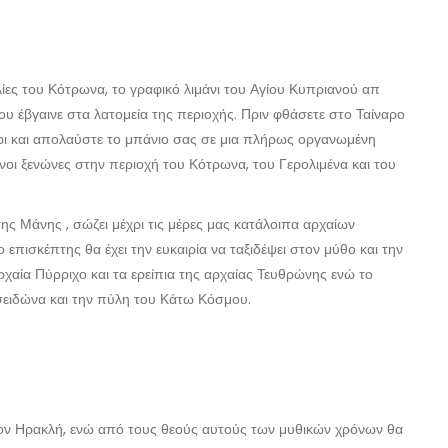
αλίες του Κότρωνα, το γραφικό λιμάνι του Αγίου Κυπριανού απ
 έβγαινε στα λατομεία της περιοχής. Πριν φθάσετε στο Ταίναρο
ι και απολαύστε το μπάνιο σας σε μια πλήρως οργανωμένη
νοι ξενώνες στην περιοχή του Κότρωνα, του Γερολιμένα και του
ς Μάνης , σώζει μέχρι τις μέρες μας κατάλοιπα αρχαίων
επισκέπτης θα έχει την ευκαιρία να ταξιδέψει στον μύθο και την
χαία Πύρριχο και τα ερείπια της αρχαίας Τευθρώνης ενώ το
σειδώνα και την πύλη του Κάτω Κόσμου.
τον Ηρακλή, ενώ από τους θεούς αυτούς των μυθικών χρόνων θα