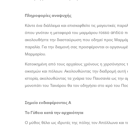
Πληροφορίες αναψυχής
Κάντε ένα διάλλειμα και επισκεφθείτε τις μαγευτικές παρ
όπου γινόταν η μεταφορά του μαρμάρου rosso antico που
ακολουθήστε την διασταύρωση που οδηγεί προς Μαρμάρ
παραλία. Για την διαμονή σας προσφέρονται οι οργανωμέ
Μαρμαρίου.
Κατοικημένη από τους αρχαίους χρόνους η χερσόνησος τη
οικισμών και πόλεων. Ακολουθώντας την διαδρομή αυτή ο 
ιστορία, ακολουθώντας τα χνάρια του Παυσανία ως την αρ
μονοπάτι του Ταινάρου θα τον οδηγήσει στο ιερό του Πο
Σημείο ενδιαφέροντος Α
Το Γύθειο κατά την αρχαιότητα
Ο μύθος θέλει ως ιδρυτές της πόλης τον Απόλλωνα και 