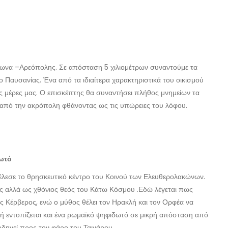
ρωνα –Αρεόπολης. Σε απόσταση 5 χιλιομέτρων συναντούμε τα
ο Παυσανίας. Ένα από τα ιδιαίτερα χαρακτηριστικά του οικισμού
ις μέρες μας. Ο επισκέπτης θα συναντήσει πλήθος μνημείων τα
ά από την ακρόπολη φθάνοντας ως τις υπώρειες του λόφου.
ωτό
τέλεσε το θρησκευτικό κέντρο του Κοινού των Ελευθερολακώνων.
ς αλλά ως χθόνιος θεός του Κάτω Κόσμου .Εδώ λέγεται πως
ς Κέρβερος, ενώ ο μύθος θέλει τον Ηρακλή και τον Ορφέα να
χή εντοπίζεται και ένα ρωμαϊκό ψηφιδωτό σε μικρή απόσταση από
δηγεί προς τον φάρο του Ταινάρου.