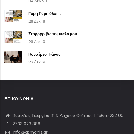
04 Αυγ 20
Γύρη Γύρη όλοι....
26 Δεκ 19
Στρρρρρίβω το μυαλο μου...
26 Δεκ 19
Κονσέρτο Πιάνου
23 Δεκ 19
ΕΠΙΚΟΙΝΩΝΊΑ
Βασιλέως Γεωργίου Β’ & Αρχαίου Θεάτρου 1 Γύθειο 232 00
2733 023 888
info@kpmanis.gr