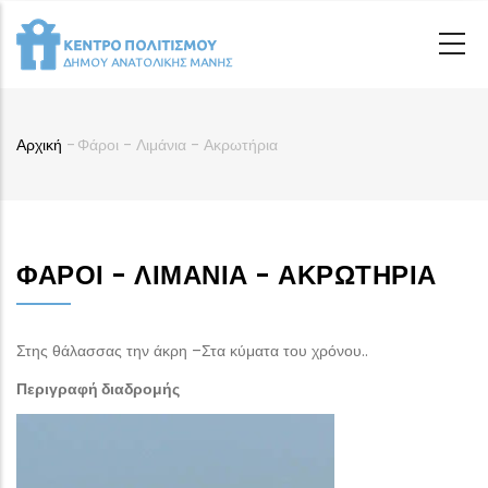
Παράκαμψη
προς
το
κυρίως
περιεχόμενο
Αρχική
-
Φάροι - Λιμάνια - Ακρωτήρια
Breadcrumb
ΦΆΡΟΙ - ΛΙΜΆΝΙΑ - ΑΚΡΩΤΉΡΙΑ
Στης θάλασσας την άκρη –Στα κύματα του χρόνου..
Περιγραφή διαδρομής