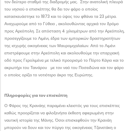
τον δεύτερο σταθμό της διαδρομής μας. Στην ανατολική πλευρά
του νησιού ο επισκέπτης θα δει τον φάρο ο οποίος
κατασκευάστηκε το 1873 και το ύψος του φθάνει τα 23 μέτρα.
Αναχωρούμε από το Γύθειο , ακολουθώντας αρχικά τον δρόμο
προς Αρεόπολη. Σε απόσταση 4 χιλιομέτρων από την Αρεόπολη,
προσεγγίζουμε το Λιμένι, έδρα των εμπορικών δραστηριοτήτων
της ισχυρής οικογένειας των Μαυρομιχαλαίων. Από το Λιμένι
επιστρέφουμε στην Αρεόπολη και ακολουθούμε την επαρχιακή
οδό προς Γερολιμένα με τελικό προορισμό το Πόρτο Κάγιο και το
ακρωτήρι του Ταινάρου με τον ναό του Ποσειδώνα και τον φάρο
ο οποίος ορίζει το νοτιότερο άκρο της Ευρώπης.
Πληροφορίες για τον επισκέπτη
Ο Φάρος της Κρανάης παραμένει κλειστός για τους επισκέπτες
καθώς προορίζεται να φιλοξενήσει έκθεση αφιερωμένη στην
ναυτική ιστορία της Μάνης. Όσοι επισκεφθούν την Κρανάη
μπορούν να δουν και τον πύργο της οικογένειας Τζανετάκη ο