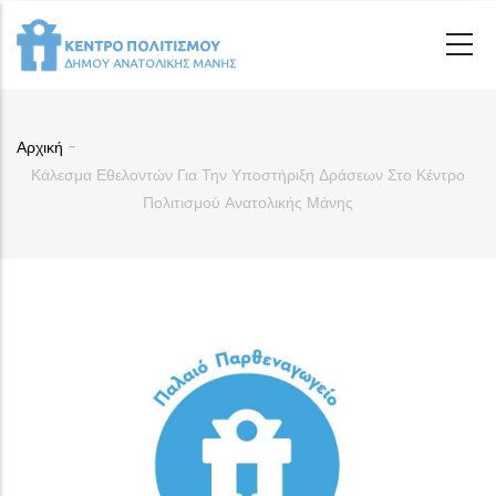
Παράκαμψη
προς
το
κυρίως
περιεχόμενο
Αρχική
-
Breadcrumb
Κάλεσμα Εθελοντών Για Την Υποστήριξη Δράσεων Στο Κέντρο
Πολιτισμού Ανατολικής Μάνης