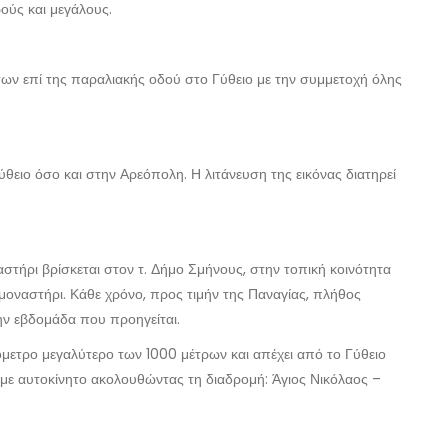
ρούς και μεγάλους.
των επί της παραλιακής οδού στο Γύθειο με την συμμετοχή όλης
Γύθειο όσο και στην Αρεόπολη. Η λιτάνευση της εικόνας διατηρεί
αστήρι βρίσκεται στον τ. Δήμο Σμήνους, στην τοπική κοινότητα
μοναστήρι. Κάθε χρόνο, προς τιμήν της Παναγίας, πλήθος
ην εβδομάδα που προηγείται.
όμετρο μεγαλύτερο των 1000 μέτρων και απέχει από το Γύθειο
με αυτοκίνητο ακολουθώντας τη διαδρομή: Άγιος Νικόλαος –