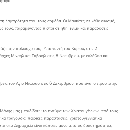
φαιρα.
τη λαμπρότητα που τους αρμόζει. Οι Μανιάτες σε κάθε οικισμό,
υς τους, παραμένοντας πιστοί σε ήθη, έθιμα και παραδόσεις.
άζει την πολιούχο του, Υπαπαντή του Κυρίου, στις 2
ρχες Μιχαήλ και Γαβριήλ στις 8 Νοεμβρίου, με ευλάβεια και
άβεια τον Άγιο Νικόλαο στις 6 Δεκεμβρίου, που είναι ο προστάτης
ς Μάνης μας μεταδίδουν το πνεύμα των Χριστουγέννων. Υπό τους
ικα τραγούδια, παιδικές παραστάσεις, χριστουγεννιάτικα
τά στο Δημαρχείο είναι κάποιες μόνο από τις δραστηριότητες