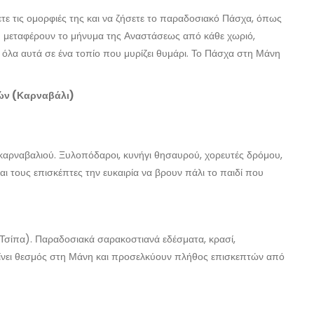
τε τις ομορφιές της και να ζήσετε το παραδοσιακό Πάσχα, όπως
υ μεταφέρουν το μήνυμα της Αναστάσεως από κάθε χωριό,
 όλα αυτά σε ένα τοπίο που μυρίζει θυμάρι. Το Πάσχα στη Μάνη
ών (Καρναβάλι)
 καρναβαλιού. Ξυλοπόδαροι, κυνήγι θησαυρού, χορευτές δρόμου,
ι τους επισκέπτες την ευκαιρία να βρουν πάλι το παιδί που
(Τσίπα). Παραδοσιακά σαρακοστιανά εδέσματα, κρασί,
γίνει θεσμός στη Μάνη και προσελκύουν πλήθος επισκεπτών από