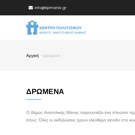
Παράκαμψη
info@kpmanis.gr
προς
το
MA
κυρίως
NA
περιεχόμενο
Αρχική
-
Δρώμενα
Breadcrumb
ΔΡΏΜΕΝΑ
Ο Δήμος Ανατολικής Μάνης παρουσιάζει ένα πλούσιο πρ
έτους. Όλες οι εκδηλώσεις έχουν ελεύθερη είσοδο στο κοι