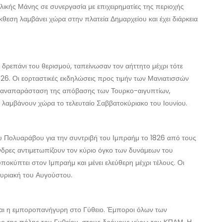
ικής Μάνης σε συνεργασία με επιχειρηματίες της περιοχής
θεση λαμβάνει χώρα στην πλατεία Δημαρχείου και έχει διάρκεια
ο δρεπάνι του θερισμού, ταπείνωσαν τον αήττητο μέχρι τότε
826. Οι εορταστικές εκδηλώσεις προς τιμήν των Μανιατισσών
ς, αναπαράσταση της απόβασης των Τουρκο-αιγυπτίων,
λαμβάνουν χώρα το τελευταίο Σαββατοκύριακο του Ιουνίου.
του Πολυαράβου για την συντριβή του Ιμπραήμ το 1826 από τους
νδρες αντιμετωπίζουν τον κύριο όγκο των δυνάμεων του
ποκύπτει στον Ιμπραήμ και μένει ελεύθερη μέχρι τέλους. Οι
Κυριακή του Αυγούστου.
αι η εμποροπανήγυρη στο Γύθειο. Έμποροι όλων των