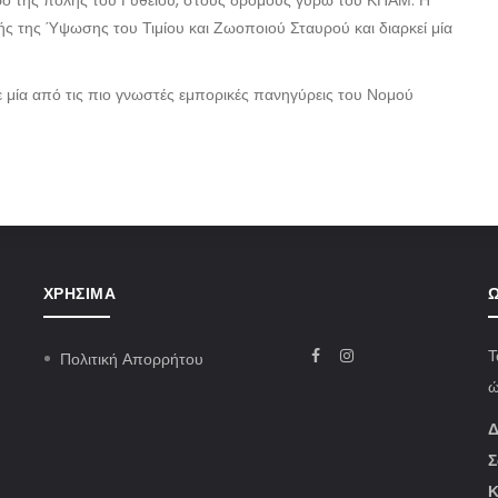
ρο της πόλης του Γυθείου, στους δρόμους γύρω του ΚΠΑΜ. Η
ς της Ύψωσης του Τιμίου και Ζωοποιού Σταυρού και διαρκεί μία
σε μία από τις πιο γνωστές εμπορικές πανηγύρεις του Νομού
ΧΡΉΣΙΜΑ
Ω
Τ
Πολιτική Απορρήτου
ώ
Δ
Σ
Κ