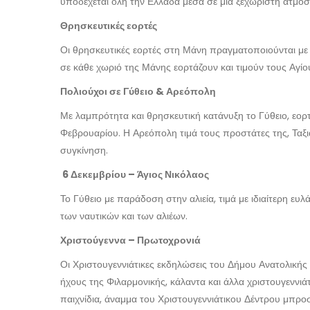
υποδέχεται όλη την Ελλάδα μέσα σε μία ξεχωριστή ατμόσ
Θρησκευτικές εορτές
Οι θρησκευτικές εορτές στη Μάνη πραγματοποιούνται με 
σε κάθε χωριό της Μάνης εορτάζουν και τιμούν τους Αγίο
Πολιούχοι σε Γύθειο & Αρεόπολη
Με λαμπρότητα και θρησκευτική κατάνυξη το Γύθειο, εορτ
Φεβρουαρίου. Η Αρεόπολη τιμά τους προστάτες της, Ταξιά
συγκίνηση.
6 Δεκεμβρίου – Άγιος Νικόλαος
Το Γύθειο με παράδοση στην αλιεία, τιμά με ιδιαίτερη ευλ
των ναυτικών και των αλιέων.
Χριστούγεννα – Πρωτοχρονιά
Οι Χριστουγεννιάτικες εκδηλώσεις του Δήμου Ανατολική
ήχους της Φιλαρμονικής, κάλαντα και άλλα χριστουγεννιάτ
παιχνίδια, άναμμα του Χριστουγεννιάτικου Δέντρου μπροσ