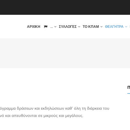
IN
ΑΡΧΙΚΉ
...
ΣΥΛΛΟΓΈΣ
ΤΟ ΚΠΑΜ
ΘΈΛΓΗΤΡΑ
VIGATION
όγραμμα δράσεων και εκδηλώσεων καθ’ όλη τη διάρκεια του
νό και απευθύνονται σε μικρούς και μεγάλους.