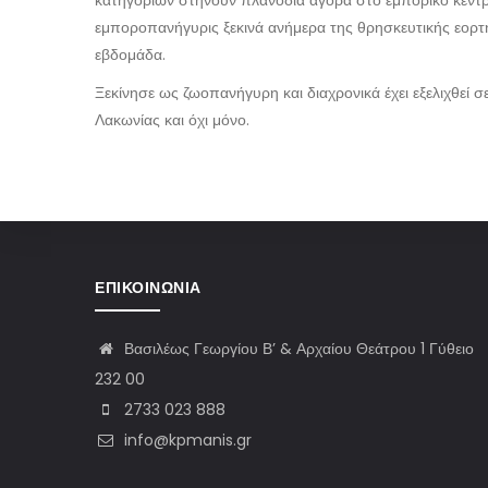
κατηγοριών στήνουν πλανόδια αγορά στο εμπορικό κέντ
εμποροπανήγυρις ξεκινά ανήμερα της θρησκευτικής εορτή
εβδομάδα.
Ξεκίνησε ως ζωοπανήγυρη και διαχρονικά έχει εξελιχθεί 
Λακωνίας και όχι μόνο.
ΕΠΙΚΟΙΝΩΝΊΑ
Βασιλέως Γεωργίου Β’ & Αρχαίου Θεάτρου 1 Γύθειο
232 00
2733 023 888
info@kpmanis.gr