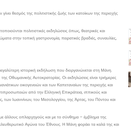
 γίνει θεσμός της πολιτιστικής ζωής των κατοίκων της περιοχής
τοποιούνται πολιτιστικές εκδηλώσεις όπως, θεατρικές και
ώματα στην τοπική γαστρονομία, πειρατικές βραδιές, συναυλίες,
η μεγαλύτερη ιστορική εκδήλωση που διοργανώνεται στη Μάνη.
της Οθωμανικής Αυτοκρατορίας. Οι εκδηλώσεις είναι τριήμερες
νιάτικων οικογενειών και των Καπεταναίων της περιοχής και
τιπροσωπειών από την Ελληνική Επικράτεια, ιππικούς και
 των Ιωαννίνων, του Μεσολογγίου, της Άρτας, του Πόντου και
 με άλλους οπλαρχηγούς και με το σύνθημα – έμβλημα της
ελευθερωτικό Αγώνα του Έθνους. Η Μάνη φοράει τα καλά της και