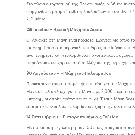
Στο πλαίσιο εορτασμού της Πρωτομαγιάς, ο Δήμος Ανατολ
διοργανώνει εμπορική έκθεση λουλουδιών και φυτών. Η έκ
2-3 μέρες.
26 Ιουνίου – Ηρωική Μάχη του Διρού
Οι γυναίκες στη Μάνη είναι ηρωίδες. Έχοντας για όπλο τ
Ιμπραήμ Πασά στο ακρογιάλι του Διρού, τον Ιούνιο του 1
είναι τριήμερες και περιλαμβάνουν σκοπευτικούς αγώνε
παραδοσιακούς χορούς από συλλόγους της περιοχής και 
30 Αυγούστου – Η Μάχη του Πολυαράβου
Πρόκειται για τον εορτασμό της επετείου για την Μάχη 
Μανιάτες. Οι οπλαρχηγοί της Μάνης με 2.000 περίπου ά
Ιμπραήμ, οι οποίες τρέπονται σε φυγή. Έτσι η Μάνη δεν υ
εορταστικές εκδηλώσεις λαμβάνουν χώρα την τελευταία 
14 Σεπτεμβρίου – Εμποροπανήγυρις Γυθείου
Με παράδοση μεγαλύτερη των 100 ετών, πραγματοποιείτ