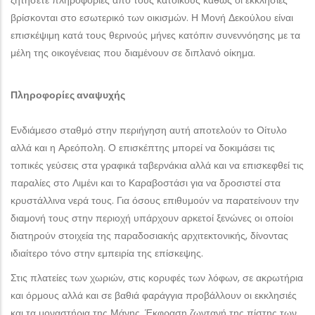
ζητήσετε πληροφορίες από τους κατοίκους καθώς οι εκκλησίες
βρίσκονται στο εσωτερικό των οικισμών. Η Μονή Δεκούλου είναι
επισκέψιμη κατά τους θερινούς μήνες κατόπιν συνεννόησης με τα
μέλη της οικογένειας που διαμένουν σε διπλανό οίκημα.
Πληροφορίες αναψυχής
Ενδιάμεσο σταθμό στην περιήγηση αυτή αποτελούν το Οίτυλο
αλλά και η Αρεόπολη. Ο επισκέπτης μπορεί να δοκιμάσει τις
τοπικές γεύσεις στα γραφικά ταβερνάκια αλλά και να επισκεφθεί τις
παραλίες στο Λιμένι και το Καραβοστάσι για να δροσιστεί στα
κρυστάλλινα νερά τους. Για όσους επιθυμούν να παρατείνουν την
διαμονή τους στην περιοχή υπάρχουν αρκετοί ξενώνες οι οποίοι
διατηρούν στοιχεία της παραδοσιακής αρχιτεκτονικής, δίνοντας
ιδιαίτερο τόνο στην εμπειρία της επίσκεψης.
Στις πλατείες των χωριών, στις κορυφές των λόφων, σε ακρωτήρια
και όρμους αλλά και σε βαθιά φαράγγια προβάλλουν οι εκκλησιές
και τα μοναστήρια της Μάνης. Έκφραση ζωντανή της πίστης των