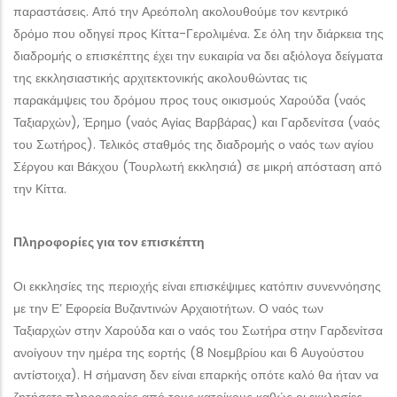
παραστάσεις. Από την Αρεόπολη ακολουθούμε τον κεντρικό
δρόμο που οδηγεί προς Κίττα-Γερολιμένα. Σε όλη την διάρκεια της
διαδρομής ο επισκέπτης έχει την ευκαιρία να δει αξιόλογα δείγματα
της εκκλησιαστικής αρχιτεκτονικής ακολουθώντας τις
παρακάμψεις του δρόμου προς τους οικισμούς Χαρούδα (ναός
Ταξιαρχών), Έρημο (ναός Αγίας Βαρβάρας) και Γαρδενίτσα (ναός
του Σωτήρος). Τελικός σταθμός της διαδρομής ο ναός των αγίου
Σέργου και Βάκχου (Τουρλωτή εκκλησιά) σε μικρή απόσταση από
την Κίττα.
Πληροφορίες για τον επισκέπτη
Οι εκκλησίες της περιοχής είναι επισκέψιμες κατόπιν συνεννόησης
με την Ε’ Εφορεία Βυζαντινών Αρχαιοτήτων. Ο ναός των
Ταξιαρχών στην Χαρούδα και ο ναός του Σωτήρα στην Γαρδενίτσα
ανοίγουν την ημέρα της εορτής (8 Νοεμβρίου και 6 Αυγούστου
αντίστοιχα). Η σήμανση δεν είναι επαρκής οπότε καλό θα ήταν να