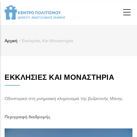
Παράκαμψη
προς
το
κυρίως
περιεχόμενο
Αρχική
-
Εκκλησίες Και Μοναστήρια
Breadcrumb
ΕΚΚΛΗΣΊΕΣ ΚΑΙ ΜΟΝΑΣΤΉΡΙΑ
Οδοιπορικό στη μνημειακή κληρονομιά της βυζαντινής Μάνης
Περιγραφή διαδρομής