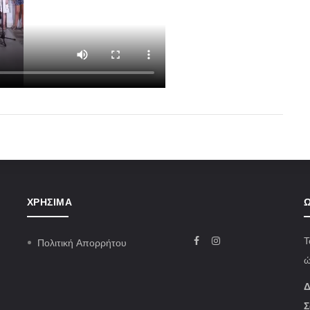
ΧΡΉΣΙΜΑ
Ω
Τ
Πολιτική Απορρήτου
ώ
Δ
Σ