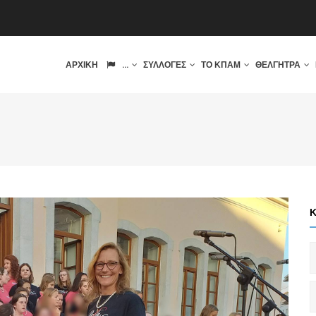
IN
ΑΡΧΙΚΉ
...
ΣΥΛΛΟΓΈΣ
ΤΟ ΚΠΑΜ
ΘΈΛΓΗΤΡΑ
VIGATION