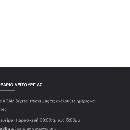
ΡΆΡΙΟ ΛΕΙΤΟΥΡΓΊΑΣ
ο ΚΠΑΜ δέχεται επισκέψεις τις ακόλουθες ημέρες και
ρες:
ευτέρα-Παρασκευή
09:00πμ έως 15:00μμ
άββατο:
κατόπιν συνεννόησης