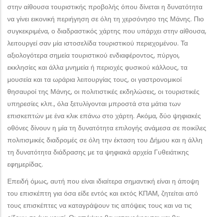
στην αίθουσα τουριστικής προβολής όπου δίνεται η δυνατότητα
να γίνει εικονική περιήγηση σε όλη τη χερσόνησο της Μάνης. Πιο
συγκεκριμένα, ο διαδραστικός χάρτης που υπάρχει στην αίθουσα,
λειτουργεί σαν μία ιστοσελίδα τουριστικού περιεχομένου. Τα
αξιολογότερα σημεία τουριστικού ενδιαφέροντος, πύργοι,
εκκλησίες και άλλα μνημεία ή περιοχές φυσικού κάλλους, τα
μουσεία και τα ωράρια λειτουργίας τους, οι γαστρονομικοί
θησαυροί της Μάνης, οι πολιτιστικές εκδηλώσεις, οι τουριστικές
υπηρεσίες κλπ., όλα ξετυλίγονται μπροστά στα μάτια των
επισκεπτών με ένα κλικ επάνω στο χάρτη. Ακόμα, δύο ψηφιακές
οθόνες δίνουν η μία τη δυνατότητα επιλογής ανάμεσα σε ποικίλες
πολιτισμικές διαδρομές σε όλη την έκταση του Δήμου και η άλλη
τη δυνατότητα διάδρασης με τα ψηφιακά αρχεία Γυθειάτικης
εφημερίδας.
Επειδή όμως, αυτή που είναι ιδιαίτερα σημαντική είναι η άποψη
του επισκέπτη για όσα είδε εντός και εκτός ΚΠΑΜ, ζητείται από
τους επισκέπτες να καταγράψουν τις απόψεις τους και να τις