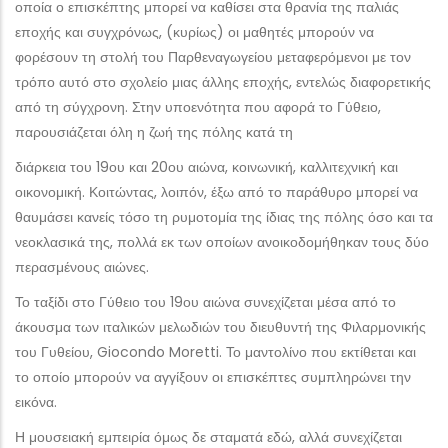
οποία ο επισκέπτης μπορεί να καθίσει στα θρανία της παλιάς
εποχής και συγχρόνως, (κυρίως) οι μαθητές μπορούν να
φορέσουν τη στολή του Παρθεναγωγείου μεταφερόμενοι με τον
τρόπο αυτό στο σχολείο μιας άλλης εποχής, εντελώς διαφορετικής
από τη σύγχρονη. Στην υποενότητα που αφορά το Γύθειο,
παρουσιάζεται όλη η ζωή της πόλης κατά τη
διάρκεια του 19ου και 20ου αιώνα, κοινωνική, καλλιτεχνική και
οικονομική. Κοιτώντας, λοιπόν, έξω από το παράθυρο μπορεί να
θαυμάσει κανείς τόσο τη ρυμοτομία της ίδιας της πόλης όσο και τα
νεοκλασικά της, πολλά εκ των οποίων ανοικοδομήθηκαν τους δύο
περασμένους αιώνες.
Το ταξίδι στο Γύθειο του 19ου αιώνα συνεχίζεται μέσα από το
άκουσμα των ιταλικών μελωδιών του διευθυντή της Φιλαρμονικής
του Γυθείου, Giocondo Moretti. Το μαντολίνο που εκτίθεται και
το οποίο μπορούν να αγγίξουν οι επισκέπτες συμπληρώνει την
εικόνα.
Η μουσειακή εμπειρία όμως δε σταματά εδώ, αλλά συνεχίζεται