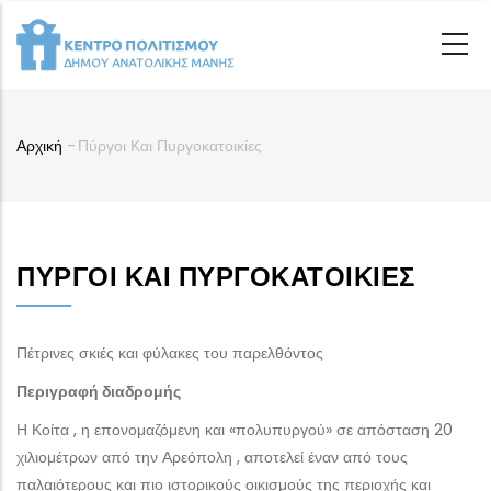
Παράκαμψη
προς
το
κυρίως
περιεχόμενο
Αρχική
-
Πύργοι Και Πυργοκατοικίες
Breadcrumb
ΠΎΡΓΟΙ ΚΑΙ ΠΥΡΓΟΚΑΤΟΙΚΊΕΣ
Πέτρινες σκιές και φύλακες του παρελθόντος
Περιγραφή διαδρομής
Η Κοίτα , η επονομαζόμενη και «πολυπυργού» σε απόσταση 20
χιλιομέτρων από την Αρεόπολη , αποτελεί έναν από τους
παλαιότερους και πιο ιστορικούς οικισμούς της περιοχής και