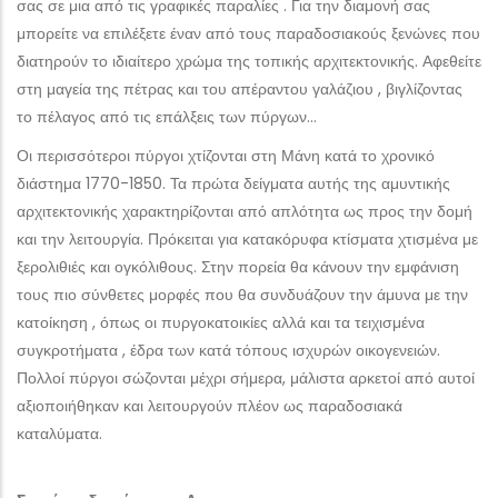
σας σε μια από τις γραφικές παραλίες . Για την διαμονή σας
μπορείτε να επιλέξετε έναν από τους παραδοσιακούς ξενώνες που
διατηρούν το ιδιαίτερο χρώμα της τοπικής αρχιτεκτονικής. Αφεθείτε
στη μαγεία της πέτρας και του απέραντου γαλάζιου , βιγλίζοντας
το πέλαγος από τις επάλξεις των πύργων…
Οι περισσότεροι πύργοι χτίζονται στη Μάνη κατά το χρονικό
διάστημα 1770-1850. Τα πρώτα δείγματα αυτής της αμυντικής
αρχιτεκτονικής χαρακτηρίζονται από απλότητα ως προς την δομή
και την λειτουργία. Πρόκειται για κατακόρυφα κτίσματα χτισμένα με
ξερολιθιές και ογκόλιθους. Στην πορεία θα κάνουν την εμφάνιση
τους πιο σύνθετες μορφές που θα συνδυάζουν την άμυνα με την
κατοίκηση , όπως οι πυργοκατοικίες αλλά και τα τειχισμένα
συγκροτήματα , έδρα των κατά τόπους ισχυρών οικογενειών.
Πολλοί πύργοι σώζονται μέχρι σήμερα, μάλιστα αρκετοί από αυτοί
αξιοποιήθηκαν και λειτουργούν πλέον ως παραδοσιακά
καταλύματα.