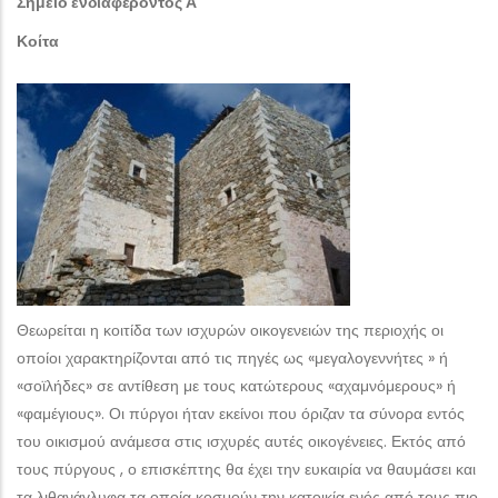
Σημείο ενδιαφέροντος Α
Κοίτα
Θεωρείται η κοιτίδα των ισχυρών οικογενειών της περιοχής οι
οποίοι χαρακτηρίζονται από τις πηγές ως «μεγαλογεννήτες » ή
«σοϊλήδες» σε αντίθεση με τους κατώτερους «αχαμνόμερους» ή
«φαμέγιους». Οι πύργοι ήταν εκείνοι που όριζαν τα σύνορα εντός
του οικισμού ανάμεσα στις ισχυρές αυτές οικογένειες. Εκτός από
τους πύργους , ο επισκέπτης θα έχει την ευκαιρία να θαυμάσει και
τα λιθανάγλυφα τα οποία κοσμούν την κατοικία ενός από τους πιο