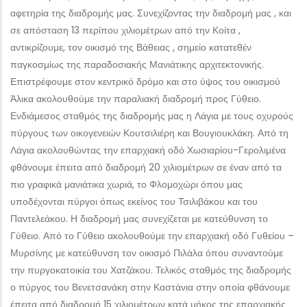
αφετηρία της διαδρομής μας. Συνεχίζοντας την διαδρομή μας , και
σε απόσταση 13 περίπου χιλιομέτρων από την Κοίτα ,
αντικρίζουμε, τον οικισμό της Βάθειας , σημείο κατατεθέν
παγκοσμίως της παραδοσιακής Μανιάτικης αρχιτεκτονικής.
Επιστρέφουμε στον κεντρικό δρόμο και στο ύψος του οικισμού
Άλικα ακολουθούμε την παραλιακή διαδρομή προς Γύθειο.
Ενδιάμεσος σταθμός της διαδρομής μας η Λάγια με τους οχυρούς
πύργους των οικογενειών Κουτσιλιέρη και Βουγιουκλάκη. Από τη
Λάγια ακολουθώντας την επαρχιακή οδό Χωσιαρίου-Γερολιμένα
φθάνουμε έπειτα από διαδρομή 20 χιλιομέτρων σε έναν από τα
πιο γραφικά μανιάτικα χωριά, το Φλομοχώρι όπου μας
υποδέχονται πύργοι όπως εκείνος του Τσιλιβάκου και του
Παντελεάκου. Η διαδρομή μας συνεχίζεται με κατεύθυνση το
Γύθειο. Από το Γύθειο ακολουθούμε την επαρχιακή οδό Γυθείου –
Μυρσίνης με κατεύθυνση τον οικισμό Πιλάλα όπου συναντούμε
την πυργοκατοικία του Χατζάκου. Τελικός σταθμός της διαδρομής
ο πύργος του Βενετσανάκη στην Καστάνια στην οποία φθάνουμε
έπειτα από διαδρομή 15 χιλιομέτρων κατά μήκος της επαρχιακής