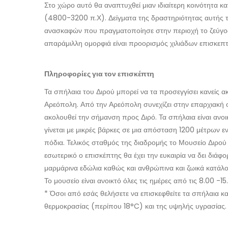
Στο χώρο αυτό θα αναπτυχθεί μιαν ιδιαίτερη κοινότητα κα
(4800-3200 π.Χ). Δείγματα της δραστηριότητας αυτής τη
ανασκαφών που πραγματοποίησε στην περιοχή το ζεύγος
απαράμιλλη ομορφιά είναι προορισμός χιλιάδων επισκεπ
Πληροφορίες για τον επισκέπτη
Τα σπήλαια του Διρού μπορεί να τα προσεγγίσει κανείς 
Αρεόπολη. Από την Αρεόπολη συνεχίζει στην επαρχιακή 
ακολουθεί την σήμανση προς Διρό. Τα σπήλαια είναι ανοι
γίνεται με μικρές βάρκες σε μια απόσταση 1200 μέτρων ε
πόδια. Τελικός σταθμός της διαδρομής το Μουσείο Διρο
εσωτερικό ο επισκέπτης θα έχει την ευκαιρία να δει διάφ
μαρμάρινα εδώλια καθώς και ανθρώπινα και ζωικά κατάλο
Το μουσείο είναι ανοικτό όλες τις ημέρες από τις 8.00 -1
* Όσοι από εσάς θελήσετε να επισκεφθείτε τα σπήλαια κα
θερμοκρασίας (περίπου 18°C) και της υψηλής υγρασίας.