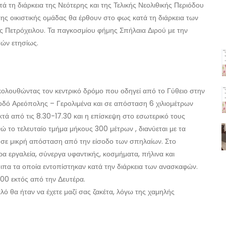
τά τη διάρκεια της Νεότερης και της Τελικής Νεολιθικής Περιόδου
ς οικιστικής ομάδας θα έρθουν στο φως κατά τη διάρκεια των
 Πετρόχειλου. Τα παγκοσμίου φήμης Σπήλαια Διρού με την
τών ετησίως.
ακολουθώντας τον κεντρικό δρόμο που οδηγεί από το Γύθειο στην
οδό Αρεόπολης – Γερολιμένα και σε απόσταση 6 χιλιομέτρων
κτά από τις 8.30-17.30 και η επίσκεψη στο εσωτερικό τους
νώ το τελευταίο τμήμα μήκους 300 μέτρων , διανύεται με τα
ύ σε μικρή απόσταση από την είσοδο των σπηλαίων. Στο
ορα εργαλεία, σύνεργα υφαντικής, κοσμήματα, πήλινα και
ιπα τα οποία εντοπίστηκαν κατά την διάρκεια των ανασκαφών.
5.00 εκτός από την Δευτέρα.
λό θα ήταν να έχετε μαζί σας ζακέτα, λόγω της χαμηλής