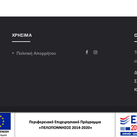
ΧΡΉΣΙΜΑ
Ω
Τ
Πολιτική Απορρήτου
ώ
Δ
Σ
Κ