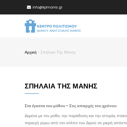
Παράκαμψη
info@kpmanis.gr
προς
το
MA
κυρίως
NA
περιεχόμενο
Αρχική
-
Σπήλαια Της Μάνης
Breadcrumb
ΣΠΉΛΑΙΑ ΤΗΣ ΜΆΝΗΣ
Στα έγκατα του μύθου - Στις απαρχές του χρόνου
Δεμένα με τον μύθο, την παράδοση και την ιστορία, στέκ
περιοχή γύρω από τον κόλπο του Διρού σε μικρή απόστ