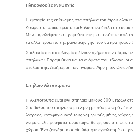
Πληροφορίες αναψυχής
Η εμπειρία της επίσκεψης στα σπήλαια του Διρού ολοκλη
Δοκιμάστε τοπικά κρέατα και θαλασσινά δίπλα στο κύμα 
Μην παραλείψετε να προμηθευτείτε μια ποσότητα από το α
τα άλλα προϊόντα της μανιάτικης γης που θα κρατήσουν 
Σταλακτίτες και σταλαγμίτες δίνουν σχήμα στην πέτρα, π
σπηλαίων. Παραμυθένια και τα ονόματα που έδωσαν οι 
σταλακτίτης, Διάδρομος των ονείρων, Λίμνη των Ωκεανιδών
Σπήλαιο Αλεπότρυπα
Η Αλεπότρυπα είναι ένα σπήλαιο μήκους 300 μέτρων στο 
Στο βάθος του σπηλαίου μια λίμνη με πόσιμο νερό , ήτα
λατρείας, καταφύγιο κατά τους χειμερινούς μήνες, χώρ
νεκρών. Οι πρόσφατες ανασκαφές θα φέρουν στο φως τα
χώρου. Ένα ζευγάρι το οποίο θάφτηκε αγκαλιασμένο πρι