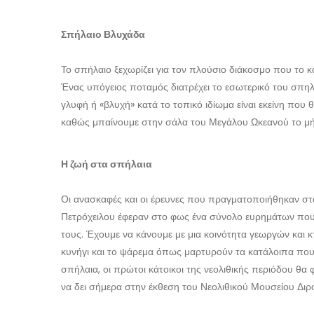
Σπήλαιο Βλυχάδα
Το σπήλαιο ξεχωρίζει για τον πλούσιο διάκοσμο που το 
Ένας υπόγειος ποταμός διατρέχει το εσωτερικό του σπηλ
γλυφή ή «βλυχή» κατά το τοπικό ιδίωμα είναι εκείνη που 
καθώς μπαίνουμε στην σάλα του Μεγάλου Ωκεανού το μήκ
Η ζωή στα σπήλαια
Οι ανασκαφές και οι έρευνες που πραγματοποιήθηκαν στ
Πετρόχειλου έφεραν στο φως ένα σύνολο ευρημάτων που
τους. Έχουμε να κάνουμε με μια κοινότητα γεωργών και
κυνήγι και το ψάρεμα όπως μαρτυρούν τα κατάλοιπα που
σπήλαια, οι πρώτοι κάτοικοι της νεολιθικής περιόδου θα 
να δει σήμερα στην έκθεση του Νεολιθικού Μουσείου Διρ