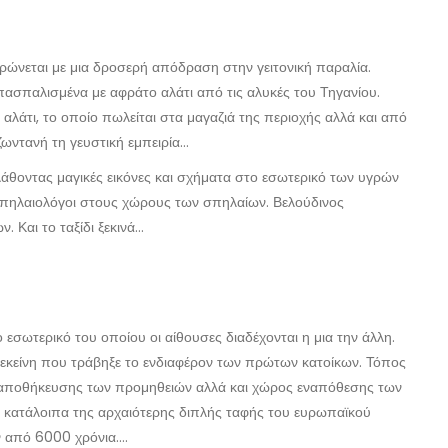
ρώνεται με μια δροσερή απόδραση στην γειτονική παραλία.
πασπαλισμένα με αφράτο αλάτι από τις αλυκές του Τηγανίου.
λάτι, το οποίο πωλείται στα μαγαζιά της περιοχής αλλά και από
ζωντανή τη γευστική εμπειρία…
λάθοντας μαγικές εικόνες και σχήματα στο εσωτερικό των υγρών
σπηλαιολόγοι στους χώρους των σπηλαίων. Βελούδινος
. Και το ταξίδι ξεκινά…
εσωτερικό του οποίου οι αίθουσες διαδέχονται η μια την άλλη.
ν εκείνη που τράβηξε το ενδιαφέρον των πρώτων κατοίκων. Τόπος
ος αποθήκευσης των προμηθειών αλλά και χώρος εναπόθεσης των
 κατάλοιπα της αρχαιότερης διπλής ταφής του ευρωπαϊκού
ν από 6000 χρόνια….