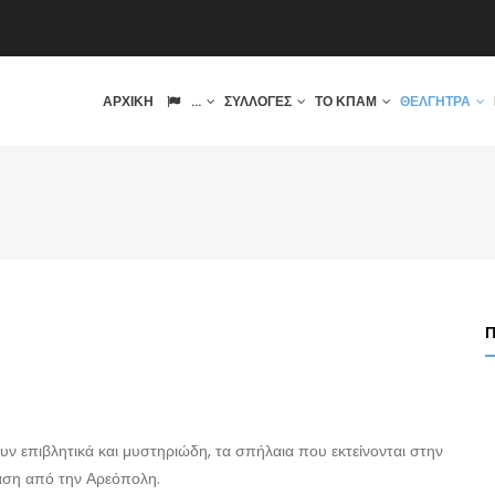
IN
ΑΡΧΙΚΉ
...
ΣΥΛΛΟΓΈΣ
ΤΟ ΚΠΑΜ
ΘΈΛΓΗΤΡΑ
VIGATION
ουν επιβλητικά και μυστηριώδη, τα σπήλαια που εκτείνονται στην
αση από την Αρεόπολη.