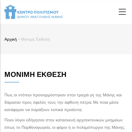
Παράκαμψη
προς
το
κυρίως
περιεχόμενο
Αρχική
-
Μόνιμη Έκθεση
Breadcrumb
ΜΌΝΙΜΗ ΈΚΘΕΣΗ
Πως οι ντόπιοι προσαρμόστηκαν στην τραχιά γη της Μάνης και
δάμασαν προς όφελός τους την άφθονη πέτρα; Με ποια μέσα
κατάφεραν να παράξουν τοπικά προϊόντα;
Ποιοι λόγοι οδήγησαν στην κατασκευή αρχιτεκτονικών μνημείων
όπως το Παρθεναγωγείο, οι φάροι ή οι πολεμόπυργοι της Μάνης;