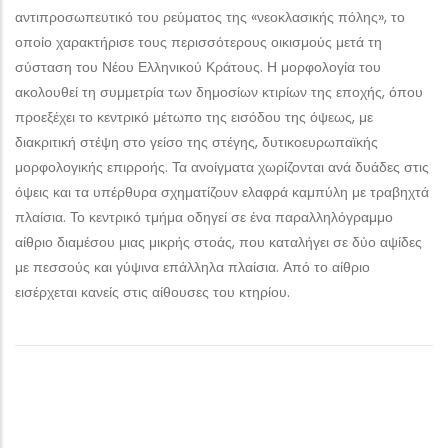
αντιπροσωπευτικό του ρεύματος της «νεοκλασικής πόλης», το
οποίο χαρακτήρισε τους περισσότερους οικισμούς μετά τη
σύσταση του Νέου Ελληνικού Κράτους. Η μορφολογία του
ακολουθεί τη συμμετρία των δημοσίων κτιρίων της εποχής, όπου
προεξέχει το κεντρικό μέτωπο της εισόδου της όψεως, με
διακριτική στέψη στο γείσο της στέγης, δυτικοευρωπαϊκής
μορφολογικής επιρροής. Τα ανοίγματα χωρίζονται ανά δυάδες στις
όψεις και τα υπέρθυρα σχηματίζουν ελαφρά καμπύλη με τραβηχτά
πλαίσια. Το κεντρικό τμήμα οδηγεί σε ένα παραλληλόγραμμο
αίθριο διαμέσου μιας μικρής στοάς, που καταλήγει σε δύο αψίδες
με πεσσούς και γύψινα επάλληλα πλαίσια. Από το αίθριο
εισέρχεται κανείς στις αίθουσες του κτηρίου.