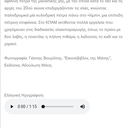
άφθονη πέτρα της μανιάτικης γης, με την οποία κατά το 19ο και τις
αρχές του 20ού αιώνα επεξεργάζονταν τις ελιές, κινώντας
παλινδρομικά μία κυλινδρική πέτρα πάνω στο «λίμπι», μια επίπεδη
πέτρινη επιφάνεια. Στο ΚΠΑΜ εκτίθενται πολλά εργαλεία που
χρησίμευαν στις διαδικασίες ελαιοπαραγωγής, όπως το πριόνι με
δύο λαβές, η τσαντίλα, η πήλινη πιθάρα, η λαδούσα, το καδί και το
χαρανί.
Φωτογραφία: Γιάννης Βουρλίτης, “Εικονόβιβλος της Μάνης”,
Εκδόσεις Αδούλωτη Μάνη.
Ελληνική Ηχογράφιση