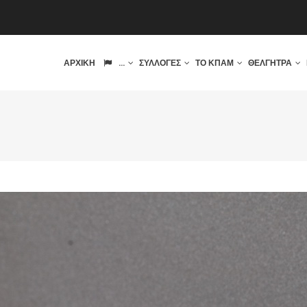
IN
ΑΡΧΙΚΉ
...
ΣΥΛΛΟΓΈΣ
ΤΟ ΚΠΑΜ
ΘΈΛΓΗΤΡΑ
VIGATION