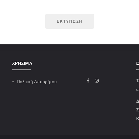
ΕΚΤΥΠΩΣΗ
ΧΡΉΣΙΜΑ
Ω
Τ
Πολιτική Απορρήτου
ώ
Δ
Σ
Κ