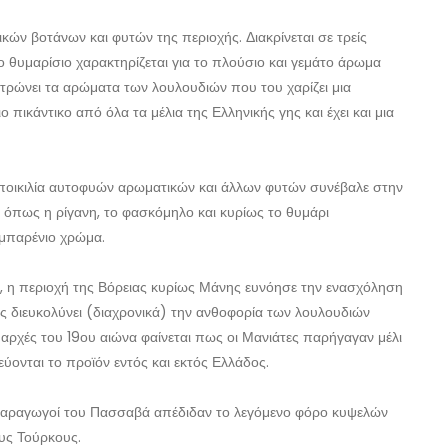
κών βοτάνων και φυτών της περιοχής. Διακρίνεται σε τρείς
Το θυμαρίσιο χαρακτηρίζεται για το πλούσιο και γεμάτο άρωμα
ντρώνει τα αρώματα των λουλουδιών που του χαρίζει μια
ιο πικάντικο από όλα τα μέλια της Ελληνικής γης και έχει και μια
 ποικιλία αυτοφυών αρωματικών και άλλων φυτών συνέβαλε στην
 όπως η ρίγανη, το φασκόμηλο και κυρίως το θυμάρι
ιμπαρένιο χρώμα.
η, η περιοχή της Βόρειας κυρίως Μάνης ευνόησε την ενασχόληση
ης διευκολύνει (διαχρονικά) την ανθοφορία των λουλουδιών
αρχές του 19ου αιώνα φαίνεται πως οι Μανιάτες παρήγαγαν μέλι
ύονται το προϊόν εντός και εκτός Ελλάδος.
ι παραγωγοί του Πασσαβά απέδιδαν το λεγόμενο φόρο κυψελών
ους Τούρκους.