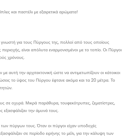
λες και παστέλι με εξαιρετικά αρώματα!
ι γνωστή για τους Πύργους της, πολλοί από τους οποίους
 περιοχής, είναι απόλυτα εναρμονισμένοι με το τοπίο. Οι Πύργοι
ούς χρόνους.
ν με αυτή την αρχιτεκτονική ώστε να αντιμετωπίζουν οι κάτοικοι
τώσεις το ύψος του Πύργου έφτανε ακόμα και τα 20 μέτρα. Το
κτητών.
υς σε οχυρά. Μικρά παράθυρα, τουφεκότρυπες, ζεματίστρες,
ς εξασφάλιζαν την άμυνά τους.
ή των πύργων τους. Όταν οι πύργοι είχαν υποδοχές
εξασφάλιζαν σε περίοδο ειρήνης το μέλι, για την κάλυψη των