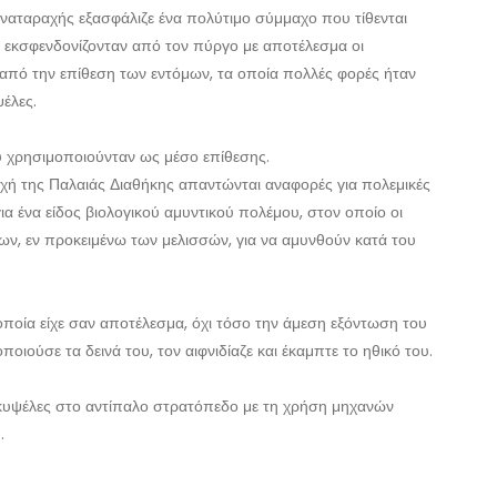
ναταραχής εξασφάλιζε ένα πολύτιμο σύμμαχο που τίθενται
αι εκσφενδονίζονταν από τον πύργο με αποτέλεσμα οι
 από την επίθεση των εντόμων, τα οποία πολλές φορές ήταν
έλες.
ου χρησιμοποιούνταν ως μέσο επίθεσης.
ποχή της Παλαιάς Διαθήκης απαντώνται αναφορές για πολεμικές
για ένα είδος βιολογικού αμυντικού πολέμου, στον οποίο οι
ων, εν προκειμένω των μελισσών, για να αμυνθούν κατά του
οποία είχε σαν αποτέλεσμα, όχι τόσο την άμεση εξόντωση του
οιούσε τα δεινά του, τον αιφνιδίαζε και έκαμπτε το ηθικό του.
ν κυψέλες στο αντίπαλο στρατόπεδο με τη χρήση μηχανών
.