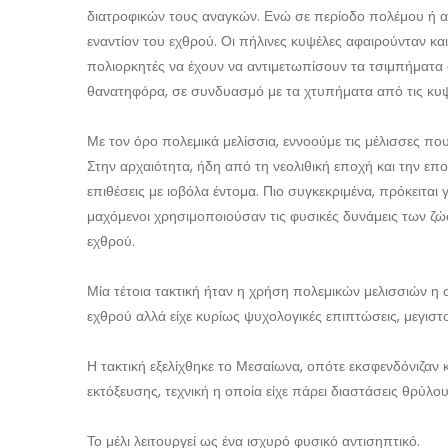
διατροφικών τους αναγκών. Ενώ σε περίοδο πολέμου ή α
εναντίον του εχθρού. Οι πήλινες κυψέλες αφαιρούνταν κ
πολιορκητές να έχουν να αντιμετωπίσουν τα τσιμπήματα
θανατηφόρα, σε συνδυασμό με τα χτυπήματα από τις κυψ
Με τον όρο πολεμικά μελίσσια, εννοούμε τις μέλισσες π
Στην αρχαιότητα, ήδη από τη νεολιθική εποχή και την ε
επιθέσεις με ιοβόλα έντομα. Πιο συγκεκριμένα, πρόκειται 
μαχόμενοι χρησιμοποιούσαν τις φυσικές δυνάμεις των ζώ
εχθρού.
Μία τέτοια τακτική ήταν η χρήση πολεμικών μελισσιών η 
εχθρού αλλά είχε κυρίως ψυχολογικές επιπτώσεις, μεγιστοπ
Η τακτική εξελίχθηκε το Μεσαίωνα, οπότε εκσφενδόνιζα
εκτόξευσης, τεχνική η οποία είχε πάρει διαστάσεις θρύλου
Το μέλι λειτουργεί ως ένα ισχυρό φυσικό αντισηπτικό.