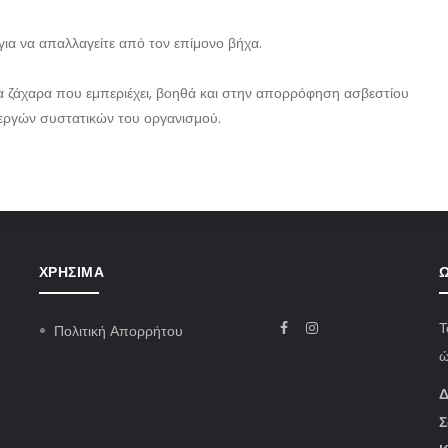
 για να απαλλαγείτε από τον επίμονο βήχα.
 τα ζάχαρα που εμπεριέχει, βοηθά και στην απορρόφηση ασβεστίου
νεργών συστατικών του οργανισμού.
ΧΡΉΣΙΜΑ
Ω
Τ
Πολιτική Απορρήτου
ώ
Δ
Σ