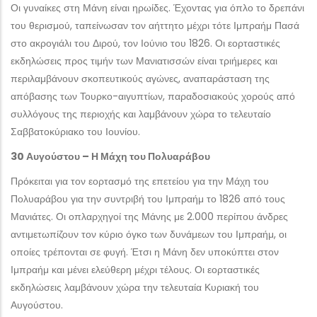
Οι γυναίκες στη Μάνη είναι ηρωίδες. Έχοντας για όπλο το δρεπάνι
του θερισμού, ταπείνωσαν τον αήττητο μέχρι τότε Ιμπραήμ Πασά
στο ακρογιάλι του Διρού, τον Ιούνιο του 1826. Οι εορταστικές
εκδηλώσεις προς τιμήν των Μανιατισσών είναι τριήμερες και
περιλαμβάνουν σκοπευτικούς αγώνες, αναπαράσταση της
απόβασης των Τουρκο-αιγυπτίων, παραδοσιακούς χορούς από
συλλόγους της περιοχής και λαμβάνουν χώρα το τελευταίο
Σαββατοκύριακο του Ιουνίου.
30 Αυγούστου – Η Μάχη του Πολυαράβου
Πρόκειται για τον εορτασμό της επετείου για την Μάχη του
Πολυαράβου για την συντριβή του Ιμπραήμ το 1826 από τους
Μανιάτες. Οι οπλαρχηγοί της Μάνης με 2.000 περίπου άνδρες
αντιμετωπίζουν τον κύριο όγκο των δυνάμεων του Ιμπραήμ, οι
οποίες τρέπονται σε φυγή. Έτσι η Μάνη δεν υποκύπτει στον
Ιμπραήμ και μένει ελεύθερη μέχρι τέλους. Οι εορταστικές
εκδηλώσεις λαμβάνουν χώρα την τελευταία Κυριακή του
Αυγούστου.