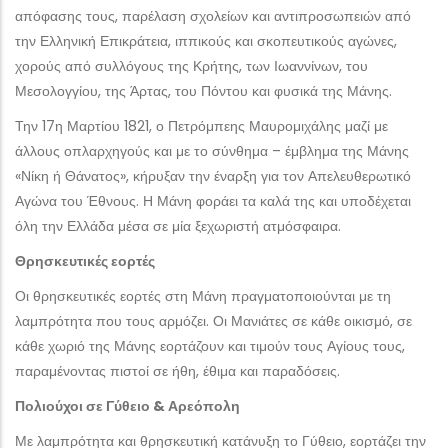
απόφασης τους, παρέλαση σχολείων και αντιπροσωπειών από
την Ελληνική Επικράτεια, ιππικούς και σκοπευτικούς αγώνες,
χορούς από συλλόγους της Κρήτης, των Ιωαννίνων, του
Μεσολογγίου, της Άρτας, του Πόντου και φυσικά της Μάνης.
Την 17η Μαρτίου 1821, ο Πετρόμπεης Μαυρομιχάλης μαζί με
άλλους οπλαρχηγούς και με το σύνθημα – έμβλημα της Μάνης
«Νίκη ή Θάνατος», κήρυξαν την έναρξη για τον Απελευθερωτικό
Αγώνα του Έθνους. Η Μάνη φοράει τα καλά της και υποδέχεται
όλη την Ελλάδα μέσα σε μία ξεχωριστή ατμόσφαιρα.
Θρησκευτικές εορτές
Οι θρησκευτικές εορτές στη Μάνη πραγματοποιούνται με τη
λαμπρότητα που τους αρμόζει. Οι Μανιάτες σε κάθε οικισμό, σε
κάθε χωριό της Μάνης εορτάζουν και τιμούν τους Αγίους τους,
παραμένοντας πιστοί σε ήθη, έθιμα και παραδόσεις.
Πολιούχοι σε Γύθειο & Αρεόπολη
Με λαμπρότητα και θρησκευτική κατάνυξη το Γύθειο, εορτάζει την