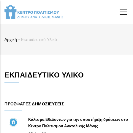
Παράκαμψη
προς
το
κυρίως
περιεχόμενο
Αρχική
-
Εκπαιδευτικό Υλικό
Breadcrumb
ΕΚΠΑΙΔΕΥΤΙΚΌ ΥΛΙΚΌ
ΠΡΌΣΦΑΤΕΣ ΔΗΜΟΣΙΕΎΣΕΙΣ
Κάλεσμα Εθελοντών για την υποστήριξη δράσεων στο
Κέντρο Πολιτισμού Ανατολικής Μάνης