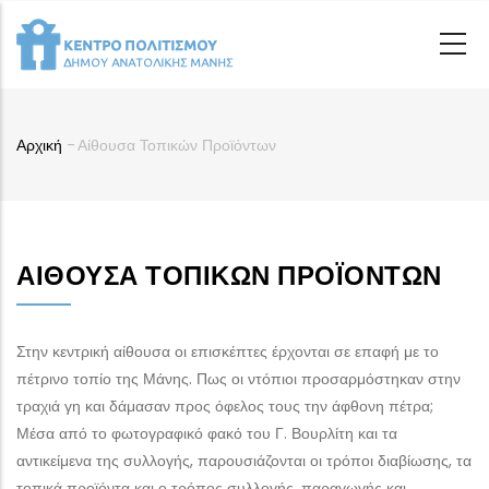
Παράκαμψη
προς
το
κυρίως
περιεχόμενο
Αρχική
-
Αίθουσα Τοπικών Προϊόντων
Breadcrumb
ΑΊΘΟΥΣΑ ΤΟΠΙΚΏΝ ΠΡΟΪΌΝΤΩΝ
Στην κεντρική αίθουσα οι επισκέπτες έρχονται σε επαφή με το
πέτρινο τοπίο της Μάνης. Πως οι ντόπιοι προσαρμόστηκαν στην
τραχιά γη και δάμασαν προς όφελος τους την άφθονη πέτρα;
Μέσα από το φωτογραφικό φακό του Γ. Βουρλίτη και τα
αντικείμενα της συλλογής, παρουσιάζονται οι τρόποι διαβίωσης, τα
τοπικά προϊόντα και ο τρόπος συλλογής, παραγωγής και