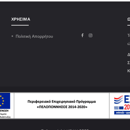
ΧΡΉΣΙΜΑ
Ω
Τ
Πολιτική Απορρήτου
ώ
Δ
Σ
Κ