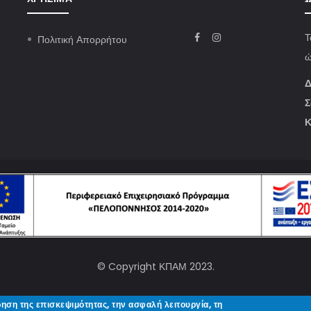
Τ
Πολιτική Απορρήτου
ώ
Δ
Σ
Κ
© Copyright
ΚΠΑΜ
2023.
ρηση της επισκεψιμότητας, την ασφαλή λειτουργία, τη
Designed and Developed by