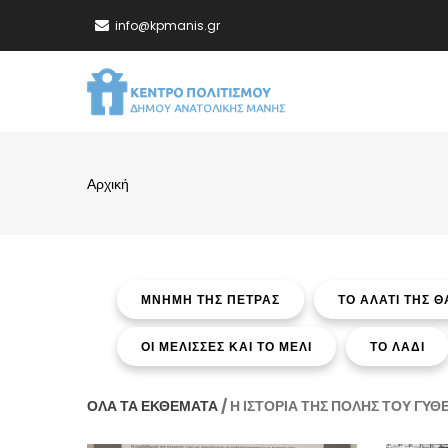
Παράκαμψη
info@kpmanis.gr
προς
το
MA
κυρίως
NA
περιεχόμενο
Αρχική
Breadcrumb
ΜΝΗΜΗ ΤΗΣ ΠΕΤΡΑΣ
ΤΟ ΑΛΑΤΙ ΤΗΣ 
ΟΙ ΜΕΛΙΣΣΕΣ ΚΑΙ ΤΟ ΜΕΛΙ
ΤΟ ΛΑΔΙ
ΟΛΑ ΤΑ ΕΚΘΕΜΑΤΑ
/ Η ΙΣΤΟΡΙΑ ΤΗΣ ΠΟΛΗΣ ΤΟΥ ΓΥΘ