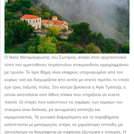
Ο Ναός Μεταμόρφωσης του Σωτήρος, ανήκει στον αρχιτεκτονικό
τύπο του ημισύνθετου τετράστυλου σταυροειδούς εγγεγραμµένου
µε τρούλο. Το Ιερό Βήμα, είναι ελαφρώς υπερυψωμένο από τον
κυρίως ναό και διαχωρίζεται από αυτόν με κτιστό τέμπλο, το οποίο
έχει τρεις τοξωτές πύλες. Στο κέντρο βρίσκεται η Αγία Τράπεζα, η
οποία αποτελείται από λίθινη πλάκα που στηρίζεται σε κτιστό
πεσσό. Οι στέγες που καλύπτουν τις καμάρες των κεραιών του
σταυρού είναι δικλινείς, µε αετωµατικἠ απόληξη και
κεραμοσκεπείς. Τα γωνιακά διαμερίσματα και τα παραβήµατα
καλύπτονται με µονόρριχτες στέγες σε χαμηλότερο επίπεδο, µε
αποτέλεσμα να διαγράφεται µε σαφήνεια εξωτερικά ο σταυρός. Η