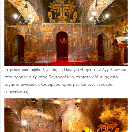
Στην κεντρική αψίδα ξεχωρίζει η Παναγία «Κυρία των Αγγελων» και
στον τρούλο ο Χριστός Παντοκράτωρ, περιστοιχιζόμενος από
τάγματα αγγέλων, ολόσωμους προφήτες και τους τέσσερις
ευαγγελιστές.