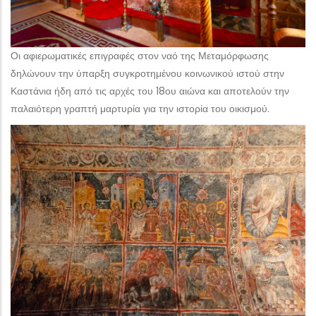
Οι αφιερωματικές επιγραφές στον ναό της Μεταμόρφωσης
δηλώνουν την ύπαρξη συγκροτημένου κοινωνικού ιστού στην
Καστάνια ήδη από τις αρχές του 18ου αιώνα και αποτελούν την
παλαιότερη γραπτή μαρτυρία για την ιστορία του οικισμού.