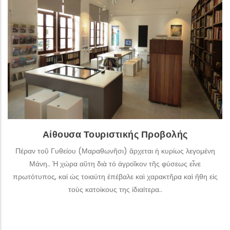
Τα ενθύμια της Μάνης είναι γεύσεις και μνήμες, εικόνες,
εμπειρίες και συναισθήματα. Η αίθουσα τουριστικής
προβολής, συνδέει το παρελθόν με το παρόν. Μπορείτε να
ξεναγηθείτε στη περιοχή μέσω μιας διαδραστικής οθόνης
αφής και να πληροφορηθείτε για τα σημεία τουριστικού
ενδιαφέροντος της περιφέρειας (μνημεία, παραλίες,
εκκλησίες, σημεία αρχαιολογικού ενδιαφέροντος, κ.α.), τα
τρέχοντα πολιτιστικά δρώμενα, τις τουριστικές επιχειρήσεις
της περιοχής και τη γαστρονομία της Μάνης.
ΠΕΡΙΣΣΌΤΕΡΑ
Αίθουσα Τουριστικής Προβολής
Πέραν τοῦ Γυθείου (Μαραθωνῆσι) ἂρχεται ἡ κυρίως λεγομένη
Μάνη.. Ἡ χώρα αὓτη διὰ τό ἀγροῖκον τῆς φύσεως εἶνε
πρωτότυπος, καί ὡς τοιαύτη ἐπέβαλε καὶ χαρακτῆρα καὶ ἤθη εἰς
τοὺς κατοίκους της ἰδιαίτερα..