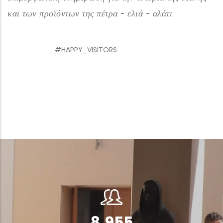
τη διαδικασία εκτύπωσης της εφημερίδας Λακωνίας
και εμπνευστήκαμε από τη ζωγραφική κάτω από το
Βυθό της θάλασσας που ανέπτυξε ο καταξιωμένος
Γιάννης Μανιατάκος. Σας ευχαριστούμε πολύ.
ΔΗΜΟΤΙΚΟ ΣΧΟΛΕΙΟ ΠΟΡΟΥ
12,000