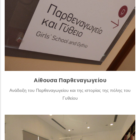
Η δεύτερη θεματική ενότητα του ΚΠΑΜ «μιλά» για το
νεότερο Γύθειο, το εμπόριο, το λιμάνι, τη μετανάστευση,
τους φωτογράφους, τη μουσική ιστορία, τους ποιητές, τη
δημοσιογραφία και την εκπαίδευση.
ΠΕΡΙΣΣΌΤΕΡΑ
Αίθουσα Παρθεναγωγείου
Ανάδειξη του Παρθεναγωγείου και της ιστορίας της πόλης του
Γυθείου
Αίθουσα Τουριστικής Προβολής